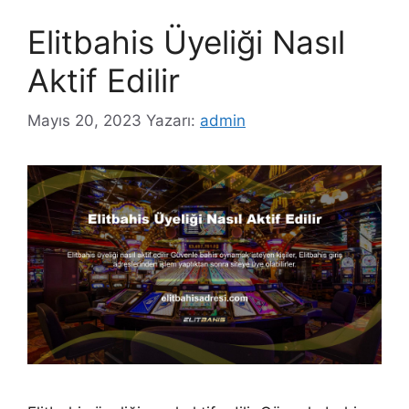
Elitbahis Üyeliği Nasıl
Aktif Edilir
Mayıs 20, 2023
Yazarı:
admin