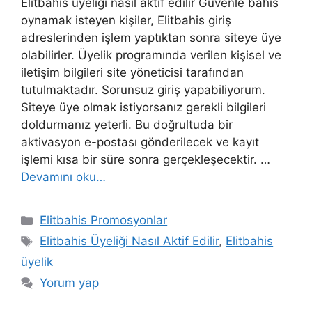
Elitbahis üyeliği nasıl aktif edilir Güvenle bahis
oynamak isteyen kişiler, Elitbahis giriş
adreslerinden işlem yaptıktan sonra siteye üye
olabilirler. Üyelik programında verilen kişisel ve
iletişim bilgileri site yöneticisi tarafından
tutulmaktadır. Sorunsuz giriş yapabiliyorum.
Siteye üye olmak istiyorsanız gerekli bilgileri
doldurmanız yeterli. Bu doğrultuda bir
aktivasyon e-postası gönderilecek ve kayıt
işlemi kısa bir süre sonra gerçekleşecektir. …
Devamını oku…
Kategoriler
Elitbahis Promosyonlar
Etiketler
Elitbahis Üyeliği Nasıl Aktif Edilir
,
Elitbahis
üyelik
Yorum yap