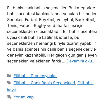
Elitbahis canlı bahis seçenekleri Bu kategoride
bahis acentesi katılımcılarına sunulan hizmetler
Snooker, Futbol, Beyzbol, Voleybol, Basketbol, ​​
Tenis, Futbol, ​​Rugby ve daha fazlası için
seçeneklerden oluşmaktadır. Bir bahis acentesi
üyesi canlı bahise katılmak isterse, bu
seçeneklerden herhangi biriyle ticaret yapabilir
ve bahis acentesinin canlı bahis seçenekleriyle
deneyim kazanabilir. Her geçen gün genişleyen
seçenekleri ve eklenen farklı …
Devamını oku…
Kategoriler
Elitbahis Promosyonlar
Etiketler
Elitbahis Canlı Bahis Seçenekleri
,
Elitbahis
kayıt
Yorum yap