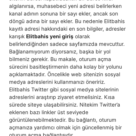
algılanırsa, muhasebeci yeni adresi belirlerken
kanal adının sonuna bir sayı ekler, ancak son
döngü adına bir sayı ekler. Bu nedenle Elitbahis
kayıtlı adresi hakkındaki en son bilgiler, adresler
karışık
Elitbahis yeni giriş
olarak
belirlendiğinden sadece sayfamızda mevcuttur.
Bağlanamıyorum diyorsanız, başka bir yol
bilmeniz gerekir. Bu makale, oturum açma
sürecini basitleştirmenin daha kolay bir yolunu
açıklamaktadır. Öncelikle web sitenizin sosyal
medya adreslerini kullanmanızı öneririz.
Elitbahis Twitter gibi sosyal medya sitelerinin
adreslerini araştırıp ziyaret etmelisiniz. Kısa
sürede siteye ulaşabilirsiniz. Nitekim Twitter’a
eklenen bazı linkler üst seviyede
görüntülenebilmektedir. Bu bağlantı, oturum
açmanıza yardımcı olmak için güncellenmiş bir
oturum açma bağlantısıdır.