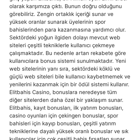
olarak karşımıza çıktı. Bunun doğru olduğunu
görebiliriz. Zengin ortaklık içeriği sunar ve
yüksek oranlar sunarak üyelerinin spor
bahislerinden para kazanmasına yardımcı olur.
Sektördeki yoğun ilgiden dolayı mevcut web
siteleri çeşitli tekniklerle kullanıcı çekmeye
çalışmaktadır. Bu nedenle artan rekabete göre
kullanıcılara bonus sistemi sunulmaktadır. Yeni
web sitelerinin yanı sıra, sektördeki köklü ve
güçlü web siteleri bile kullanıcı kaybetmemek ve
yenilerini kazanmak için bir ödül sistemi kullanır.
Elitbahis Casino, bonuslara neredeyse tüm
diğer sitelerden daha özel bir yaklaşım sunar.
Elitbahis, kayıt bonusları, ilk yatırım bonusları,
casino oyunları için çekingen bonuslar, spor
bahisleri için kayıp bonusları, çeşitli yatırım
tekniklerine dayalı yüksek oranlı bonuslar ve sık
kullanıcılar için çok çeşitli bahis fırsatları sunar.