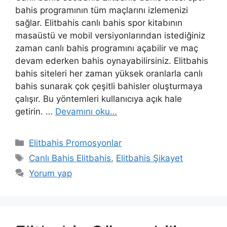
bahis programının tüm maçlarını izlemenizi
sağlar. Elitbahis canlı bahis spor kitabının
masaüstü ve mobil versiyonlarından istediğiniz
zaman canlı bahis programını açabilir ve maç
devam ederken bahis oynayabilirsiniz. Elitbahis
bahis siteleri her zaman yüksek oranlarla canlı
bahis sunarak çok çeşitli bahisler oluşturmaya
çalışır. Bu yöntemleri kullanıcıya açık hale
getirin. …
Devamını oku…
Kategoriler
Elitbahis Promosyonlar
Etiketler
Canlı Bahis Elitbahis
,
Elitbahis Şikayet
Yorum yap