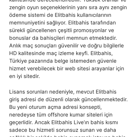
zengin oyun seçeneklerinin yanı sıra aynı zengin
ödeme sistemi de Elitbahis kullanıcılarının
memnuniyetini sağlıyor. Elitbahis tarafından
sürekli güncellenen çeşitli promosyonlar ve
bonuslar da bahisçileri memnun etmektedir.
Anlık maç sonuçları güvenilir ve doğru bilgilerle
HD kalitesinde maç izleme keyfi. Elitbahis,
Türkiye pazarında belge istemeden güvenle
hizmet verebilecek bir web sitesi arayanlar için
en iyi sitedir.
Lisans sorunları nedeniyle, mevcut Elitbahis
giriş adresi de düzenli olarak güncellenmektedir.
Bu yeni oturum açma adresi konsepti,
neredeyse tüm offshore kumar siteleri için
geçerlidir. Ancak Elitbahis Live’ın bahis kısmı
sadece bu hizmeti sorunsuz sunan ve daha