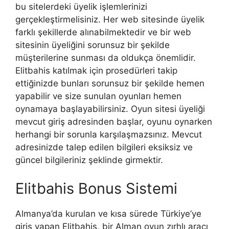
bu sitelerdeki üyelik işlemlerinizi
gerçekleştirmelisiniz. Her web sitesinde üyelik
farklı şekillerde alınabilmektedir ve bir web
sitesinin üyeliğini sorunsuz bir şekilde
müşterilerine sunması da oldukça önemlidir.
Elitbahis katılmak için prosedürleri takip
ettiğinizde bunları sorunsuz bir şekilde hemen
yapabilir ve size sunulan oyunları hemen
oynamaya başlayabilirsiniz. Oyun sitesi üyeliği
mevcut giriş adresinden başlar, oyunu oynarken
herhangi bir sorunla karşılaşmazsınız. Mevcut
adresinizde talep edilen bilgileri eksiksiz ve
güncel bilgileriniz şeklinde girmektir.
Elitbahis Bonus Sistemi
Almanya’da kurulan ve kısa sürede Türkiye’ye
giriş yapan Elitbahis, bir Alman oyun zırhlı aracı