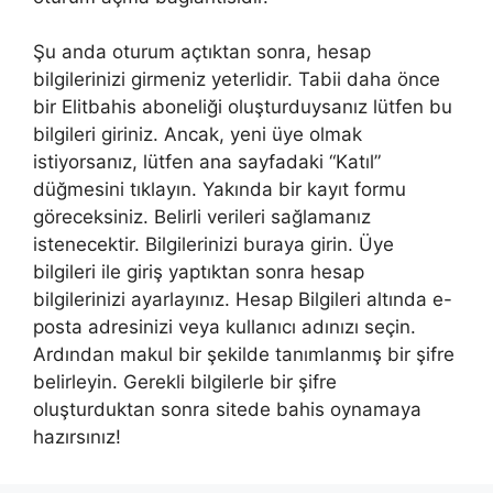
Şu anda oturum açtıktan sonra, hesap
bilgilerinizi girmeniz yeterlidir. Tabii daha önce
bir Elitbahis aboneliği oluşturduysanız lütfen bu
bilgileri giriniz. Ancak, yeni üye olmak
istiyorsanız, lütfen ana sayfadaki “Katıl”
düğmesini tıklayın. Yakında bir kayıt formu
göreceksiniz. Belirli verileri sağlamanız
istenecektir. Bilgilerinizi buraya girin. Üye
bilgileri ile giriş yaptıktan sonra hesap
bilgilerinizi ayarlayınız. Hesap Bilgileri altında e-
posta adresinizi veya kullanıcı adınızı seçin.
Ardından makul bir şekilde tanımlanmış bir şifre
belirleyin. Gerekli bilgilerle bir şifre
oluşturduktan sonra sitede bahis oynamaya
hazırsınız!