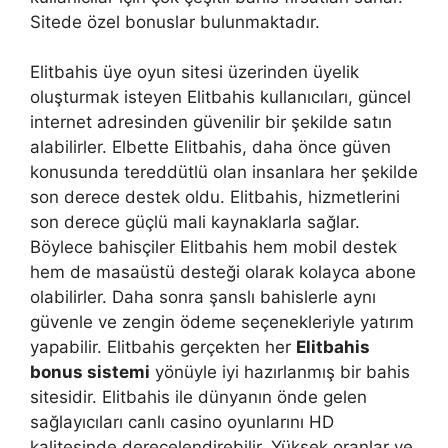
Sitede özel bonuslar bulunmaktadır.
Elitbahis üye oyun sitesi üzerinden üyelik
oluşturmak isteyen Elitbahis kullanıcıları, güncel
internet adresinden güvenilir bir şekilde satın
alabilirler. Elbette Elitbahis, daha önce güven
konusunda tereddütlü olan insanlara her şekilde
son derece destek oldu. Elitbahis, hizmetlerini
son derece güçlü mali kaynaklarla sağlar.
Böylece bahisçiler Elitbahis hem mobil destek
hem de masaüstü desteği olarak kolayca abone
olabilirler. Daha sonra şanslı bahislerle aynı
güvenle ve zengin ödeme seçenekleriyle yatırım
yapabilir. Elitbahis gerçekten her
Elitbahis
bonus sistemi
yönüyle iyi hazırlanmış bir bahis
sitesidir. Elitbahis ile dünyanın önde gelen
sağlayıcıları canlı casino oyunlarını HD
kalitesinde derecelendirebilir. Yüksek oranlar ve