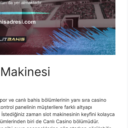
 Makinesi
spor ve canlı bahis bölümlerinin yanı sıra casino
ntrol panelinin müşterilere farklı altyapı
. İstediğiniz zaman slot makinesinin keyfini kolayca
bölümlerinden biri de Canlı Casino bölümüdür.