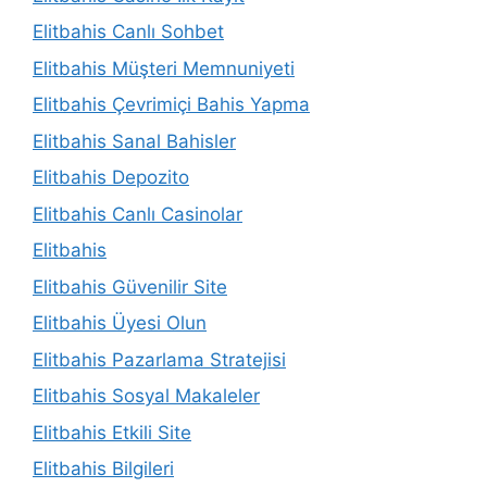
Elitbahis Canlı Sohbet
Elitbahis Müşteri Memnuniyeti
Elitbahis Çevrimiçi Bahis Yapma
Elitbahis Sanal Bahisler
Elitbahis Depozito
Elitbahis Canlı Casinolar
Elitbahis
Elitbahis Güvenilir Site
Elitbahis Üyesi Olun
Elitbahis Pazarlama Stratejisi
Elitbahis Sosyal Makaleler
Elitbahis Etkili Site
Elitbahis Bilgileri