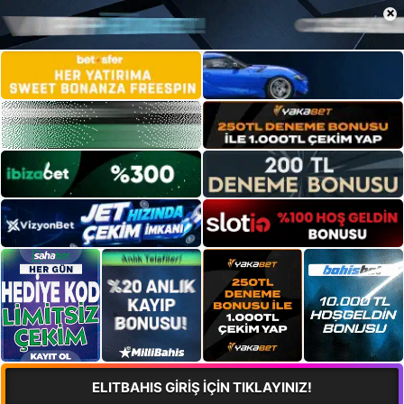
×
ELITBAHIS GİRİŞ İÇİN TIKLAYINIZ!