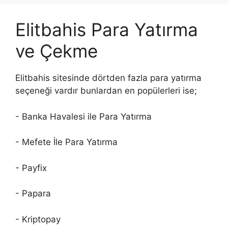
Elitbahis Para Yatırma
ve Çekme
Elitbahis sitesinde dörtden fazla para yatırma
seçeneği vardır bunlardan en popülerleri ise;
- Banka Havalesi ile Para Yatırma
- Mefete İle Para Yatırma
- Payfix
- Papara
- Kriptopay