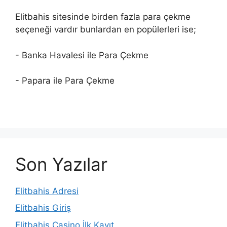
Elitbahis sitesinde birden fazla para çekme
seçeneği vardır bunlardan en popülerleri ise;
- Banka Havalesi ile Para Çekme
- Papara ile Para Çekme
Son Yazılar
Elitbahis Adresi
Elitbahis Giriş
Elitbahis Casino İlk Kayıt