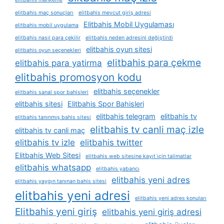
elitbahis maç sonuçları
elitbahis mevcut giriş adresi
Elitbahis Mobil Uygulaması
elitbahis mobil uygulama
elitbahis nasıl para çekilir
elitbahis neden adresini değiştirdi
elitbahis oyun sitesi
elitbahis oyun seçenekleri
elitbahis para çekme
elitbahis para yatirma
elitbahis promosyon kodu
elitbahis seçenekler
elitbahis sanal spor bahisleri
elitbahis sitesi
Elitbahis Spor Bahisleri
elitbahis telegram
elitbahis tv
elitbahis tanınmış bahis sitesi
elitbahis tv canli maç izle
elitbahis tv canli maç
elitbahis tv izle
elitbahis twitter
Elitbahis Web Sitesi
elitbahis web sitesine kayıt i̇çin talimatlar
elitbahis whatsapp
elitbahis yabancı
elitbahis yeni adres
elitbahis yaygın tanınan bahis sitesi
elitbahis yeni adresi
elitbahis yeni adres konuları
Elitbahis yeni giriş
elitbahis yeni giriş adresi