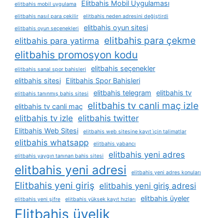
Elitbahis Mobil Uygulaması
elitbahis mobil uygulama
elitbahis nasıl para çekilir
elitbahis neden adresini değiştirdi
elitbahis oyun sitesi
elitbahis oyun seçenekleri
elitbahis para çekme
elitbahis para yatirma
elitbahis promosyon kodu
elitbahis seçenekler
elitbahis sanal spor bahisleri
elitbahis sitesi
Elitbahis Spor Bahisleri
elitbahis telegram
elitbahis tv
elitbahis tanınmış bahis sitesi
elitbahis tv canli maç izle
elitbahis tv canli maç
elitbahis tv izle
elitbahis twitter
Elitbahis Web Sitesi
elitbahis web sitesine kayıt i̇çin talimatlar
elitbahis whatsapp
elitbahis yabancı
elitbahis yeni adres
elitbahis yaygın tanınan bahis sitesi
elitbahis yeni adresi
elitbahis yeni adres konuları
Elitbahis yeni giriş
elitbahis yeni giriş adresi
elitbahis üyeler
elitbahis yeni şifre
elitbahis yüksek kayıt hızları
Elitbahis üyelik