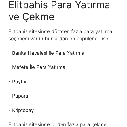
Elitbahis Para Yatırma
ve Çekme
Elitbahis sitesinde dörtden fazla para yatırma
seçeneği vardır bunlardan en popülerleri ise;
- Banka Havalesi ile Para Yatırma
- Mefete İle Para Yatırma
- Payfix
- Papara
- Kriptopay
Elitbahis sitesinde birden fazla para çekme