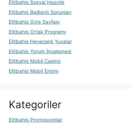
Elitbahis Sosyal Hazırlık
Elitbahis Bağlantı Sorunları
Elitbahis Giriş Sayfası
Elitbahis Ortak Programı
Elitbahis Heyecanlı Yuvalar
Elitbahis Yorum İncelemesi
Elitbahis Mobil Casino
Elitbahis Mobil Erişim
Kategoriler
Elitbahis Promosyonlar