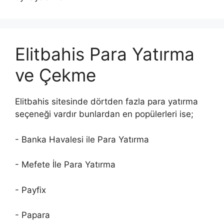
Elitbahis Para Yatırma
ve Çekme
Elitbahis sitesinde dörtden fazla para yatırma
seçeneği vardır bunlardan en popülerleri ise;
- Banka Havalesi ile Para Yatırma
- Mefete İle Para Yatırma
- Payfix
- Papara