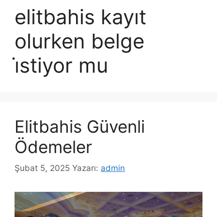
elitbahis kayıt
olurken belge
i̇stiyor mu
Elitbahis Güvenli
Ödemeler
Şubat 5, 2025
Yazarı:
admin