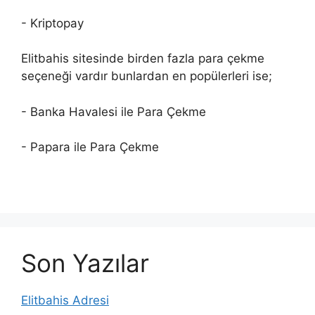
- Kriptopay
Elitbahis sitesinde birden fazla para çekme
seçeneği vardır bunlardan en popülerleri ise;
- Banka Havalesi ile Para Çekme
- Papara ile Para Çekme
Son Yazılar
Elitbahis Adresi