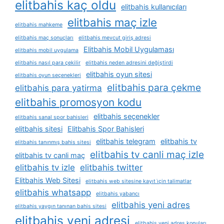
elitbahis kaç oldu
elitbahis kullanıcıları
elitbahis maç izle
elitbahis mahkeme
elitbahis maç sonuçları
elitbahis mevcut giriş adresi
Elitbahis Mobil Uygulaması
elitbahis mobil uygulama
elitbahis nasıl para çekilir
elitbahis neden adresini değiştirdi
elitbahis oyun sitesi
elitbahis oyun seçenekleri
elitbahis para çekme
elitbahis para yatirma
elitbahis promosyon kodu
elitbahis seçenekler
elitbahis sanal spor bahisleri
elitbahis sitesi
Elitbahis Spor Bahisleri
elitbahis telegram
elitbahis tv
elitbahis tanınmış bahis sitesi
elitbahis tv canli maç izle
elitbahis tv canli maç
elitbahis tv izle
elitbahis twitter
Elitbahis Web Sitesi
elitbahis web sitesine kayıt i̇çin talimatlar
elitbahis whatsapp
elitbahis yabancı
elitbahis yeni adres
elitbahis yaygın tanınan bahis sitesi
elitbahis yeni adresi
elitbahis yeni adres konuları