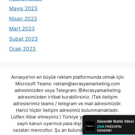
Mayıs 2023
Nisan 2023
Mart 2023
Şubat 2023
Ocak 2023
Avrasya'nın en büyük reklam platformunda olmak için
Microsoft Teams:
reklam@avrasyamarketing.com
adresimizden veya Telegram: @Avrasyamarketing
adresimizden irtibat kurabilirsiniz. (Tek iletişim
adreslerimiz teams / telegram ve mail adresimizdir.
Harici hiçbir iletişim adresimiz bulunmamaktadır.
Lütfen itibar etmeyiniz.) Türkiye yasalarına göre 7258
sayılı kanun uyarınca yasa dışı bahis oynamanın
cezaları mevcuttur. Şu an bulunduğunuz site hiç bir