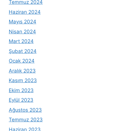
Temmuz 2024
Haziran 2024
Mayıs 2024
Nisan 2024
Mart 2024
Şubat 2024
Ocak 2024
Aralık 2023
Kasım 2023
Ekim 2023
Eylül 2023
Ağustos 2023
Temmuz 2023
Haziran 2023