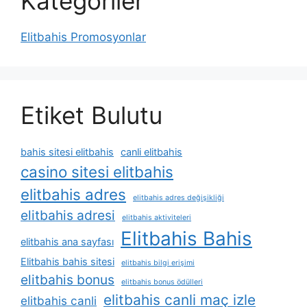
Kategoriler
Elitbahis Promosyonlar
Etiket Bulutu
bahis sitesi elitbahis
canli elitbahis
casino sitesi elitbahis
elitbahis adres
elitbahis adres değişikliği
elitbahis adresi
elitbahis aktiviteleri
Elitbahis Bahis
elitbahis ana sayfası
Elitbahis bahis sitesi
elitbahis bilgi erişimi
elitbahis bonus
elitbahis bonus ödülleri
elitbahis canli maç izle
elitbahis canli