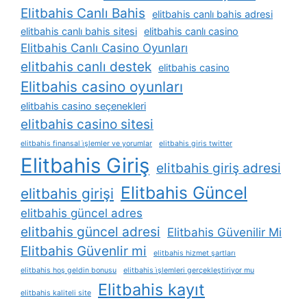
Elitbahis Canlı Bahis
elitbahis canlı bahis adresi
elitbahis canlı bahis sitesi
elitbahis canlı casino
Elitbahis Canlı Casino Oyunları
elitbahis canlı destek
elitbahis casino
Elitbahis casino oyunları
elitbahis casino seçenekleri
elitbahis casino sitesi
elitbahis finansal i̇şlemler ve yorumlar
elitbahis giris twitter
Elitbahis Giriş
elitbahis giriş adresi
Elitbahis Güncel
elitbahis girişi
elitbahis güncel adres
elitbahis güncel adresi
Elitbahis Güvenilir Mi
Elitbahis Güvenlir mi
elitbahis hizmet şartları
elitbahis hoş geldin bonusu
elitbahis i̇şlemleri gerçekleştiriyor mu
Elitbahis kayıt
elitbahis kaliteli site