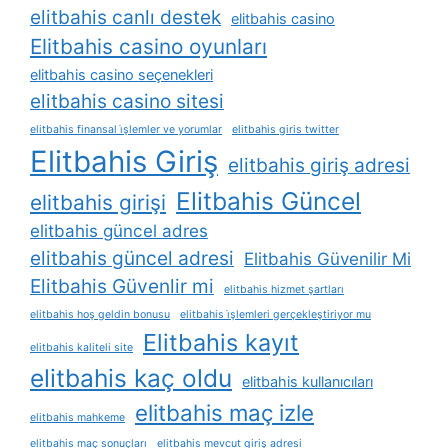
elitbahis canlı destek
elitbahis casino
Elitbahis casino oyunları
elitbahis casino seçenekleri
elitbahis casino sitesi
elitbahis finansal i̇şlemler ve yorumlar
elitbahis giris twitter
Elitbahis Giriş
elitbahis giriş adresi
Elitbahis Güncel
elitbahis girişi
elitbahis güncel adres
elitbahis güncel adresi
Elitbahis Güvenilir Mi
Elitbahis Güvenlir mi
elitbahis hizmet şartları
elitbahis hoş geldin bonusu
elitbahis i̇şlemleri gerçekleştiriyor mu
Elitbahis kayıt
elitbahis kaliteli site
elitbahis kaç oldu
elitbahis kullanıcıları
elitbahis maç izle
elitbahis mahkeme
elitbahis maç sonuçları
elitbahis mevcut giriş adresi