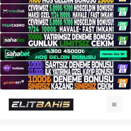
İçeriğe
atla
Menü