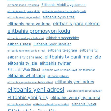
Elitbahis Mobil Uygulaması
elitbahis mobil uygulama
elitbahis nasıl para çekilir
elitbahis neden adresini değiştirdi
elitbahis oyun sitesi
elitbahis oyun seçenekleri
elitbahis para çekme
elitbahis para yatirma
elitbahis promosyon kodu
elitbahis seçenekler
elitbahis sanal spor bahisleri
elitbahis sitesi
Elitbahis Spor Bahisleri
elitbahis telegram
elitbahis tv
elitbahis tanınmış bahis sitesi
elitbahis tv canli maç izle
elitbahis tv canli maç
elitbahis tv izle
elitbahis twitter
Elitbahis Web Sitesi
elitbahis web sitesine kayıt i̇çin talimatlar
elitbahis whatsapp
elitbahis yabancı
elitbahis yeni adres
elitbahis yaygın tanınan bahis sitesi
elitbahis yeni adresi
elitbahis yeni adres konuları
Elitbahis yeni giriş
elitbahis yeni giriş adresi
elitbahis üyeler
elitbahis yeni şifre
elitbahis yüksek kayıt hızları