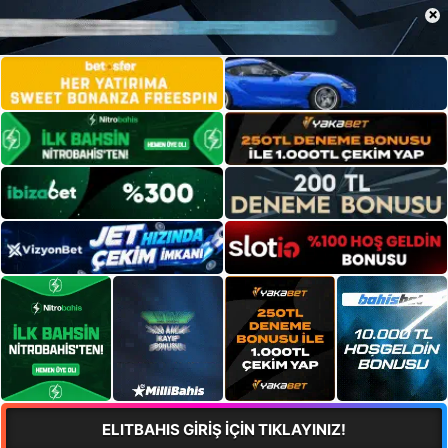
×
ELITBAHIS GİRİŞ İÇİN TIKLAYINIZ!