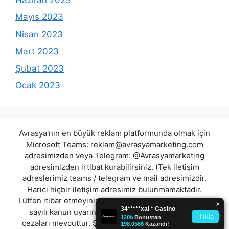
Mayıs 2023
Nisan 2023
Mart 2023
Şubat 2023
Ocak 2023
Avrasya'nın en büyük reklam platformunda olmak için
Microsoft Teams:
reklam@avrasyamarketing.com
adresimizden veya Telegram: @Avrasyamarketing
adresimizden irtibat kurabilirsiniz. (Tek iletişim
adreslerimiz teams / telegram ve mail adresimizdir.
Harici hiçbir iletişim adresimiz bulunmamaktadır.
Lütfen itibar etmeyiniz.) Türkiye yasalarına göre 7258
sayılı kanun uyarınca yasa dışı bahis oynamanın
cezaları mevcuttur. Şu an bulunduğunuz site hiç bir