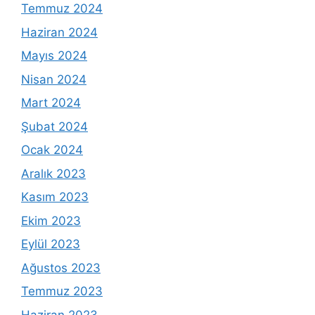
Temmuz 2024
Haziran 2024
Mayıs 2024
Nisan 2024
Mart 2024
Şubat 2024
Ocak 2024
Aralık 2023
Kasım 2023
Ekim 2023
Eylül 2023
Ağustos 2023
Temmuz 2023
Haziran 2023