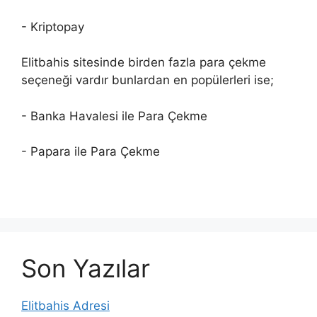
- Kriptopay
Elitbahis sitesinde birden fazla para çekme
seçeneği vardır bunlardan en popülerleri ise;
- Banka Havalesi ile Para Çekme
- Papara ile Para Çekme
Son Yazılar
Elitbahis Adresi