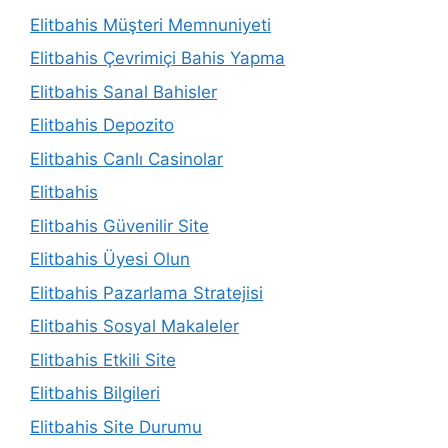
Elitbahis Müşteri Memnuniyeti
Elitbahis Çevrimiçi Bahis Yapma
Elitbahis Sanal Bahisler
Elitbahis Depozito
Elitbahis Canlı Casinolar
Elitbahis
Elitbahis Güvenilir Site
Elitbahis Üyesi Olun
Elitbahis Pazarlama Stratejisi
Elitbahis Sosyal Makaleler
Elitbahis Etkili Site
Elitbahis Bilgileri
Elitbahis Site Durumu