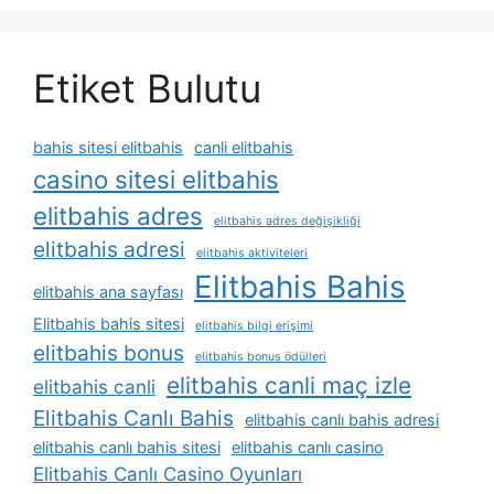
Etiket Bulutu
bahis sitesi elitbahis
canli elitbahis
casino sitesi elitbahis
elitbahis adres
elitbahis adres değişikliği
elitbahis adresi
elitbahis aktiviteleri
Elitbahis Bahis
elitbahis ana sayfası
Elitbahis bahis sitesi
elitbahis bilgi erişimi
elitbahis bonus
elitbahis bonus ödülleri
elitbahis canli maç izle
elitbahis canli
Elitbahis Canlı Bahis
elitbahis canlı bahis adresi
elitbahis canlı bahis sitesi
elitbahis canlı casino
Elitbahis Canlı Casino Oyunları