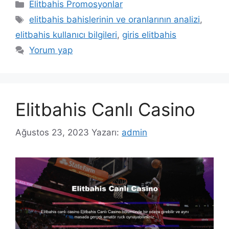
Kategoriler
Elitbahis Promosyonlar
Etiketler
elitbahis bahislerinin ve oranlarının analizi
,
elitbahis kullanıcı bilgileri
,
giris elitbahis
Yorum yap
Elitbahis Canlı Casino
Ağustos 23, 2023
Yazarı:
admin