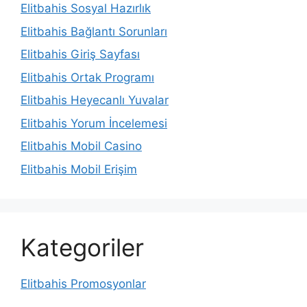
Elitbahis Sosyal Hazırlık
Elitbahis Bağlantı Sorunları
Elitbahis Giriş Sayfası
Elitbahis Ortak Programı
Elitbahis Heyecanlı Yuvalar
Elitbahis Yorum İncelemesi
Elitbahis Mobil Casino
Elitbahis Mobil Erişim
Kategoriler
Elitbahis Promosyonlar