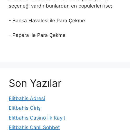
seçeneği vardır bunlardan en popülerleri ise;
- Banka Havalesi ile Para Çekme
- Papara ile Para Çekme
Son Yazılar
Elitbahis Adresi
Elitbahis Giriş
Elitbahis Casino İlk Kayıt
Elitbahis Canlı Sohbet