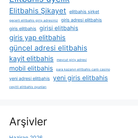
Elitbahis Şikayet
elitbahis şirket
giris adresi elitbahis
geçerli elitbahis giriş adresiniz
girisi elitbahis
giris elitbahis
giris yap elitbahis
güncel adresi elitbahis
kayit elitbahis
mevcut giriş adresi
mobil elitbahis
para kazanın elitbahis canlı casino
yeni giris elitbahis
yeni adresi elitbahis
çeşitli elitbahis oyunları
Arşivler
Haziran 2026