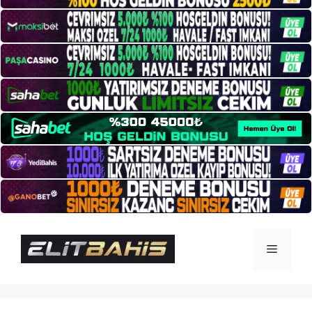
İçeriğe
atla
Menü