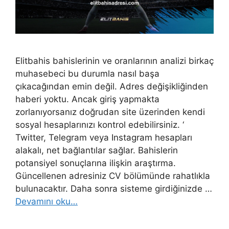
Elitbahis bahislerinin ve oranlarının analizi birkaç
muhasebeci bu durumla nasıl başa
çıkacağından emin değil. Adres değişikliğinden
haberi yoktu. Ancak giriş yapmakta
zorlanıyorsanız doğrudan site üzerinden kendi
sosyal hesaplarınızı kontrol edebilirsiniz. ‘
Twitter, Telegram veya Instagram hesapları
alakalı, net bağlantılar sağlar. Bahislerin
potansiyel sonuçlarına ilişkin araştırma.
Güncellenen adresiniz CV bölümünde rahatlıkla
bulunacaktır. Daha sonra sisteme girdiğinizde …
Devamını oku…