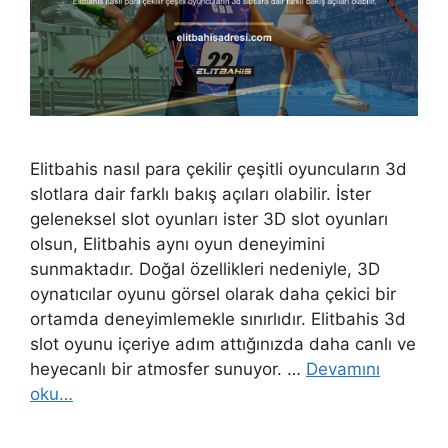
Elitbahis nasıl para çekilir çeşitli oyuncuların 3d
slotlara dair farklı bakış açıları olabilir. İster
geleneksel slot oyunları ister 3D slot oyunları
olsun, Elitbahis aynı oyun deneyimini
sunmaktadır. Doğal özellikleri nedeniyle, 3D
oynatıcılar oyunu görsel olarak daha çekici bir
ortamda deneyimlemekle sınırlıdır. Elitbahis 3d
slot oyunu içeriye adım attığınızda daha canlı ve
heyecanlı bir atmosfer sunuyor. …
Devamını
oku…