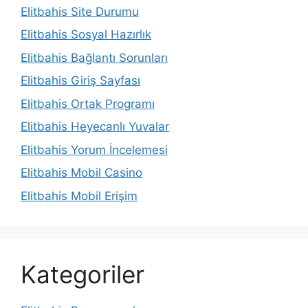
Elitbahis Site Durumu
Elitbahis Sosyal Hazırlık
Elitbahis Bağlantı Sorunları
Elitbahis Giriş Sayfası
Elitbahis Ortak Programı
Elitbahis Heyecanlı Yuvalar
Elitbahis Yorum İncelemesi
Elitbahis Mobil Casino
Elitbahis Mobil Erişim
Kategoriler