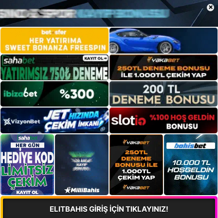
×
ELITBAHIS GİRİŞ İÇİN TIKLAYINIZ!