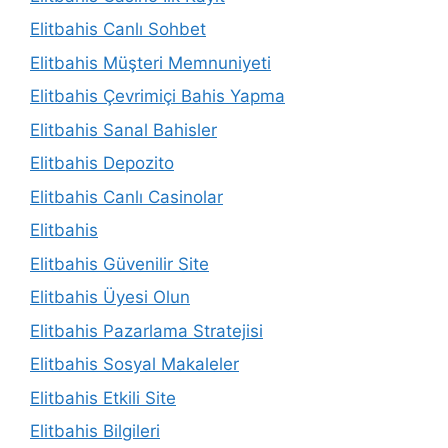
Elitbahis Canlı Sohbet
Elitbahis Müşteri Memnuniyeti
Elitbahis Çevrimiçi Bahis Yapma
Elitbahis Sanal Bahisler
Elitbahis Depozito
Elitbahis Canlı Casinolar
Elitbahis
Elitbahis Güvenilir Site
Elitbahis Üyesi Olun
Elitbahis Pazarlama Stratejisi
Elitbahis Sosyal Makaleler
Elitbahis Etkili Site
Elitbahis Bilgileri