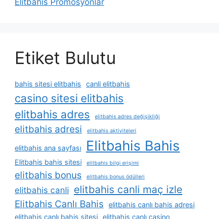
Elitbahis Promosyonlar
Etiket Bulutu
bahis sitesi elitbahis
canli elitbahis
casino sitesi elitbahis
elitbahis adres
elitbahis adres değişikliği
elitbahis adresi
elitbahis aktiviteleri
Elitbahis Bahis
elitbahis ana sayfası
Elitbahis bahis sitesi
elitbahis bilgi erişimi
elitbahis bonus
elitbahis bonus ödülleri
elitbahis canli maç izle
elitbahis canli
Elitbahis Canlı Bahis
elitbahis canlı bahis adresi
elitbahis canlı bahis sitesi
elitbahis canlı casino