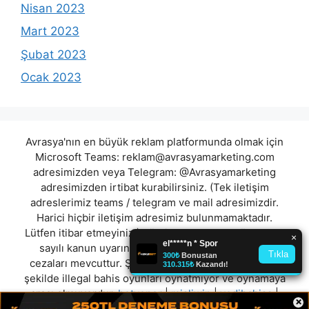
Nisan 2023
Mart 2023
Şubat 2023
Ocak 2023
Avrasya'nın en büyük reklam platformunda olmak için
Microsoft Teams:
reklam@avrasyamarketing.com
adresimizden veya Telegram: @Avrasyamarketing
adresimizden irtibat kurabilirsiniz. (Tek iletişim
adreslerimiz teams / telegram ve mail adresimizdir.
Harici hiçbir iletişim adresimiz bulunmamaktadır.
Lütfen itibar etmeyiniz.) Türkiye yasalarına göre 7258
sayılı kanun uyarınca yasa dışı bahis oynamanın
cezaları mevcuttur. Şu an bulunduğunuz site hiç bir
şekilde illegal bahis oyunları oynatmıyor ve oynamaya
aracı olmuyordur.
betyoner
|
misliwin
|
yedibahiss
|
×
bahisabi
|
telebet
|
oregabet
|
bahisnow
|
talihlisaray
"