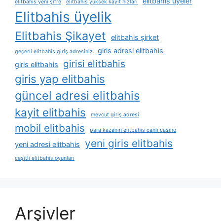
elitbahis üyeler
elitbahis yeni şifre
elitbahis yüksek kayıt hızları
Elitbahis üyelik
Elitbahis Şikayet
elitbahis şirket
giris adresi elitbahis
geçerli elitbahis giriş adresiniz
girisi elitbahis
giris elitbahis
giris yap elitbahis
güncel adresi elitbahis
kayit elitbahis
mevcut giriş adresi
mobil elitbahis
para kazanın elitbahis canlı casino
yeni giris elitbahis
yeni adresi elitbahis
çeşitli elitbahis oyunları
Arşivler