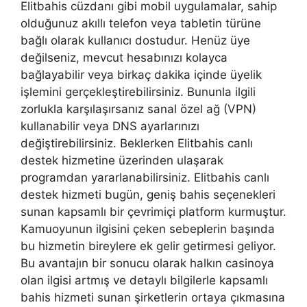
Elitbahis cüzdanı gibi mobil uygulamalar, sahip
olduğunuz akıllı telefon veya tabletin türüne
bağlı olarak kullanıcı dostudur. Henüz üye
değilseniz, mevcut hesabınızı kolayca
bağlayabilir veya birkaç dakika içinde üyelik
işlemini gerçekleştirebilirsiniz. Bununla ilgili
zorlukla karşılaşırsanız sanal özel ağ (VPN)
kullanabilir veya DNS ayarlarınızı
değiştirebilirsiniz. Beklerken Elitbahis canlı
destek hizmetine üzerinden ulaşarak
programdan yararlanabilirsiniz. Elitbahis canlı
destek hizmeti bugün, geniş bahis seçenekleri
sunan kapsamlı bir çevrimiçi platform kurmuştur.
Kamuoyunun ilgisini çeken sebeplerin başında
bu hizmetin bireylere ek gelir getirmesi geliyor.
Bu avantajın bir sonucu olarak halkın casinoya
olan ilgisi artmış ve detaylı bilgilerle kapsamlı
bahis hizmeti sunan şirketlerin ortaya çıkmasına