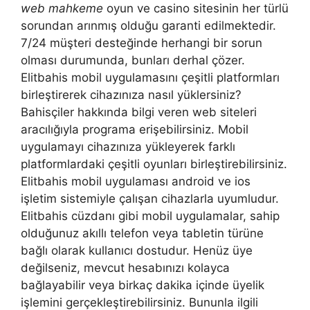
web mahkeme
oyun ve casino sitesinin her türlü
sorundan arınmış olduğu garanti edilmektedir.
7/24 müşteri desteğinde herhangi bir sorun
olması durumunda, bunları derhal çözer.
Elitbahis mobil uygulamasını çeşitli platformları
birleştirerek cihazınıza nasıl yüklersiniz?
Bahisçiler hakkında bilgi veren web siteleri
aracılığıyla programa erişebilirsiniz. Mobil
uygulamayı cihazınıza yükleyerek farklı
platformlardaki çeşitli oyunları birleştirebilirsiniz.
Elitbahis mobil uygulaması android ve ios
işletim sistemiyle çalışan cihazlarla uyumludur.
Elitbahis cüzdanı gibi mobil uygulamalar, sahip
olduğunuz akıllı telefon veya tabletin türüne
bağlı olarak kullanıcı dostudur. Henüz üye
değilseniz, mevcut hesabınızı kolayca
bağlayabilir veya birkaç dakika içinde üyelik
işlemini gerçekleştirebilirsiniz. Bununla ilgili