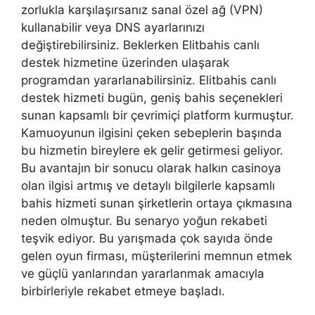
zorlukla karşılaşırsanız sanal özel ağ (VPN)
kullanabilir veya DNS ayarlarınızı
değiştirebilirsiniz. Beklerken Elitbahis canlı
destek hizmetine üzerinden ulaşarak
programdan yararlanabilirsiniz. Elitbahis canlı
destek hizmeti bugün, geniş bahis seçenekleri
sunan kapsamlı bir çevrimiçi platform kurmuştur.
Kamuoyunun ilgisini çeken sebeplerin başında
bu hizmetin bireylere ek gelir getirmesi geliyor.
Bu avantajın bir sonucu olarak halkın casinoya
olan ilgisi artmış ve detaylı bilgilerle kapsamlı
bahis hizmeti sunan şirketlerin ortaya çıkmasına
neden olmuştur. Bu senaryo yoğun rekabeti
teşvik ediyor. Bu yarışmada çok sayıda önde
gelen oyun firması, müşterilerini memnun etmek
ve güçlü yanlarından yararlanmak amacıyla
birbirleriyle rekabet etmeye başladı.