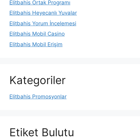
Elitbahis Ortak Programı
Elitbahis Heyecanlı Yuvalar
Elitbahis Yorum İncelemesi
Elitbahis Mobil Casino
Elitbahis Mobil Erişim
Kategoriler
Elitbahis Promosyonlar
Etiket Bulutu