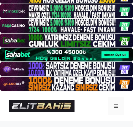
İçeriğe
atla
Menü