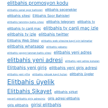
elitbahis promosyon kodu
elitbahis seçenekler
elitbahis sanal spor bahisleri
elitbahis sitesi
Elitbahis Spor Bahisleri
elitbahis telegram
elitbahis tv
elitbahis tanınmış bahis sitesi
elitbahis tv canli maç izle
elitbahis tv canli maç
elitbahis tv izle
elitbahis twitter
Elitbahis Web Sitesi
elitbahis web sitesine kayıt i̇çin talimatlar
elitbahis whatsapp
elitbahis yabancı
elitbahis yeni adres
elitbahis yaygın tanınan bahis sitesi
elitbahis yeni adresi
elitbahis yeni adres konuları
Elitbahis yeni giriş
elitbahis yeni giriş adresi
elitbahis üyeler
elitbahis yeni şifre
elitbahis yüksek kayıt hızları
Elitbahis üyelik
Elitbahis Şikayet
elitbahis şirket
giris adresi elitbahis
geçerli elitbahis giriş adresiniz
girisi elitbahis
giris elitbahis