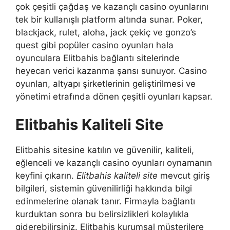
çok çeşitli çağdaş ve kazançlı casino oyunlarını
tek bir kullanışlı platform altında sunar. Poker,
blackjack, rulet, aloha, jack çekiç ve gonzo’s
quest gibi popüler casino oyunları hala
oyunculara Elitbahis bağlantı sitelerinde
heyecan verici kazanma şansı sunuyor. Casino
oyunları, altyapı şirketlerinin geliştirilmesi ve
yönetimi etrafında dönen çeşitli oyunları kapsar.
Elitbahis Kaliteli Site
Elitbahis sitesine katılın ve güvenilir, kaliteli,
eğlenceli ve kazançlı casino oyunları oynamanın
keyfini çıkarın.
Elitbahis kaliteli site
mevcut giriş
bilgileri, sistemin güvenilirliği hakkında bilgi
edinmelerine olanak tanır. Firmayla bağlantı
kurduktan sonra bu belirsizlikleri kolaylıkla
giderebilirsiniz. Elitbahis kurumsal müşterilere