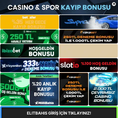
×
ELITBAHIS GİRİŞ İÇİN TIKLAYINIZ!