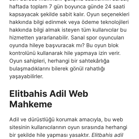
haftada toplam 7 gün boyunca günde 24 saati
kapsayacak şekilde sabit kalır. Oyun seçenekleri
hakkında bilgi edinmek veya ödeme teknolojileri
hakkında bilgi almak isteyen tüm kullanıcılar bu
hizmetten yararlanabilir. Sanal spor oyuncuları
oyunda hileye başvuracak mı? Bu oyun blok
kontrolünü kullanarak hile yapmaya izin verir.
Oyun sahipleri, herhangi bir sahtekârlığa
bulaşmadıklarını bilerek gönül rahatlığı
yaşayabilirler.
Elitbahis Adil Web
Mahkeme
Adil ve dürüstlüğü korumak amacıyla, bu web
sitesinin kullanıcılarının oyun sırasında herhangi
bir şekilde hile yapması yasaktır.
Elitbahis adil