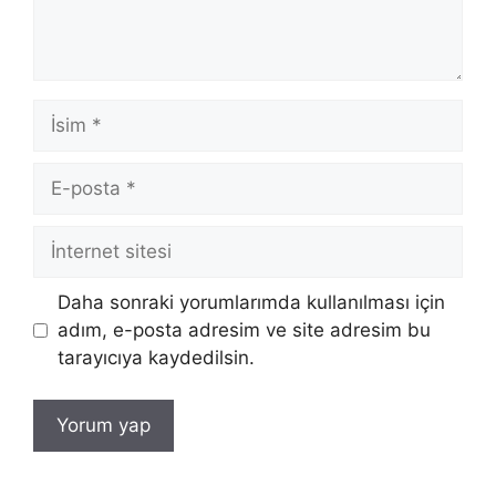
İsim
E-
posta
İnternet
sitesi
Daha sonraki yorumlarımda kullanılması için
adım, e-posta adresim ve site adresim bu
tarayıcıya kaydedilsin.