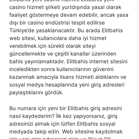
casino hizmet şirketi yurtdışında yasal olarak
faaliyet göstermeye devam edebilir, ancak yasa
dışı bir casino endüstrisi tespit edilirse
Türkiye’de yasaklanacaktır. Bu arada Elitbahis
web sitesi, kullanıcılara daha iyi hizmet
verebilmek için sürekli olarak siteyi
güncellemekte ve çeşitli kanallar üzerinden
bahis yayınlamaktadır. Elitbahis internet sitesini
inceledikten sonra kullanıcılarının güvenini
kazanmak amacıyla lisans hizmeti aldıklarını ve
sosyal medya hesaplarında yeni giriş adresleri
paylaştıklarını gördük.
Bu numara için yeni bir Elitbahis giriş adresini
nasıl kaydederim? İlk kez yapıyorsanız, giriş
adresinizi almak için lütfen Elitbahis sosyal
medyada takip edin. Web sitesine kaydolmak