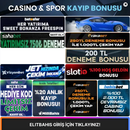
×
ELITBAHIS GİRİŞ İÇİN TIKLAYINIZ!