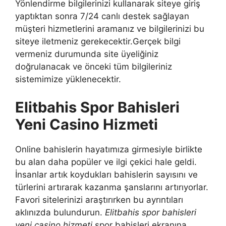
Yönlendirme bilgilerinizi kullanarak siteye giriş
yaptıktan sonra 7/24 canlı destek sağlayan
müşteri hizmetlerini aramanız ve bilgilerinizi bu
siteye iletmeniz gerekecektir.Gerçek bilgi
vermeniz durumunda site üyeliğiniz
doğrulanacak ve önceki tüm bilgileriniz
sistemimize yüklenecektir.
Elitbahis Spor Bahisleri
Yeni Casino Hizmeti
Online bahislerin hayatımıza girmesiyle birlikte
bu alan daha popüler ve ilgi çekici hale geldi.
İnsanlar artık koydukları bahislerin sayısını ve
türlerini artırarak kazanma şanslarını artırıyorlar.
Favori sitelerinizi araştırırken bu ayrıntıları
aklınızda bulundurun.
Elitbahis spor bahisleri
yeni casino hizmeti
spor bahisleri ekranına