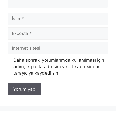
İsim
E-
posta
İnternet
sitesi
Daha sonraki yorumlarımda kullanılması için
adım, e-posta adresim ve site adresim bu
tarayıcıya kaydedilsin.