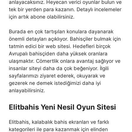
anlayacaksınız. Heyecan verici oyunlar bulun ve
tek bir yerden para kazanın. Detaylı incelemeler
için artık abone olabilirsiniz.
Burada en çok tartışılan konulara dayanarak
önemli detayları açıklıyor. Bahisçiler bulmak için
tatmin edici bir web sitesi. Hedefleri birçok
Avrupalı ​​bahisçiden daha yüksek oranlara
ulaşmaktır. Cömertlik onlara avantaj sağlıyor ve
insanlar siteyi daha da çok beğeniyor. İlgili
sayfalarımızı ziyaret ederek, okuyarak ve
gezerek ne demek istediğimizi daha iyi
anlayabilirsiniz.
Elitbahis Yeni Nesil Oyun Sitesi
Elitbahis, kalabalık bahis ekranları ve farklı
kategorileri ile para kazanmak için elinden