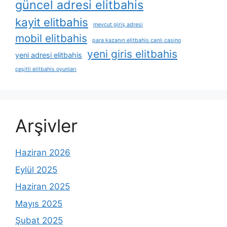
güncel adresi elitbahis
kayit elitbahis
mevcut giriş adresi
mobil elitbahis
para kazanın elitbahis canlı casino
yeni giris elitbahis
yeni adresi elitbahis
çeşitli elitbahis oyunları
Arşivler
Haziran 2026
Eylül 2025
Haziran 2025
Mayıs 2025
Şubat 2025