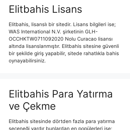
Elitbahis Lisans
Elitbahis, lisanslı bir sitedir. Lisans bilgileri ise;
WAS International N.V. şirketinin GLH-
OCCHKTW0711092020 Nolu Curacao lisansı
altında lisanslanmıştır. Elitbahis sitesine güvenli
bir şekilde giriş yapabilir, sitede rahatlıkla bahis
oynayabilirsiniz.
Elitbahis Para Yatırma
ve Çekme
Elitbahis sitesinde dörtden fazla para yatırma
seçeneği vardır bunlardan en popülerleri ise;