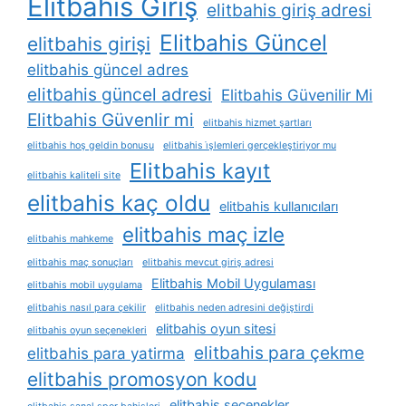
Elitbahis Giriş
elitbahis giriş adresi
Elitbahis Güncel
elitbahis girişi
elitbahis güncel adres
elitbahis güncel adresi
Elitbahis Güvenilir Mi
Elitbahis Güvenlir mi
elitbahis hizmet şartları
elitbahis hoş geldin bonusu
elitbahis i̇şlemleri gerçekleştiriyor mu
Elitbahis kayıt
elitbahis kaliteli site
elitbahis kaç oldu
elitbahis kullanıcıları
elitbahis maç izle
elitbahis mahkeme
elitbahis maç sonuçları
elitbahis mevcut giriş adresi
Elitbahis Mobil Uygulaması
elitbahis mobil uygulama
elitbahis nasıl para çekilir
elitbahis neden adresini değiştirdi
elitbahis oyun sitesi
elitbahis oyun seçenekleri
elitbahis para çekme
elitbahis para yatirma
elitbahis promosyon kodu
elitbahis seçenekler