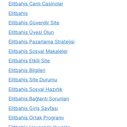
Elitbahis Canlı Casinolar
Elitbahis
Elitbahis Güvenilir Site
Elitbahis Üyesi Olun
Elitbahis Pazarlama Stratejisi
Elitbahis Sosyal Makaleler
Elitbahis Etkili Site
Elitbahis Bilgileri
Elitbahis Site Durumu
Elitbahis Sosyal Hazırlık
Elitbahis Bağlantı Sorunları
Elitbahis Giriş Sayfası
Elitbahis Ortak Programı