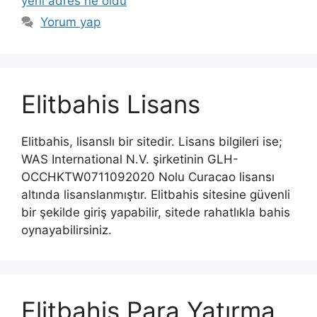
yeni adres ne oldu
Yorum yap
Elitbahis Lisans
Elitbahis, lisanslı bir sitedir. Lisans bilgileri ise;
WAS International N.V. şirketinin GLH-
OCCHKTW0711092020 Nolu Curacao lisansı
altında lisanslanmıştır. Elitbahis sitesine güvenli
bir şekilde giriş yapabilir, sitede rahatlıkla bahis
oynayabilirsiniz.
Elitbahis Para Yatırma