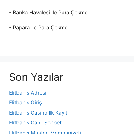
- Banka Havalesi ile Para Çekme
- Papara ile Para Çekme
Son Yazılar
Elitbahis Adresi
Elitbahis Giriş
Elitbahis Casino İlk Kayıt
Elitbahis Canlı Sohbet
Elitbahis Müşteri Memnuniyeti