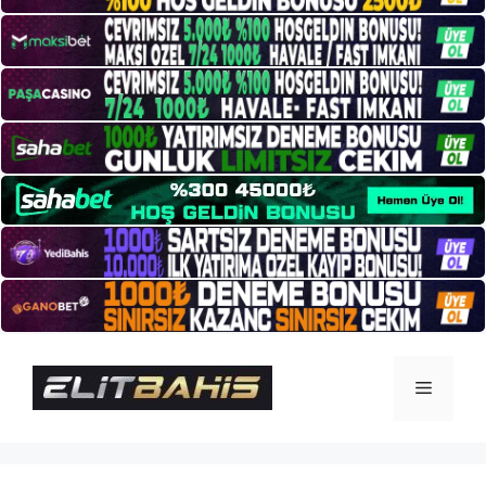
İçeriğe
atla
Menü