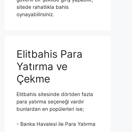
sitede rahatlıkla bahis
oynayabilirsiniz.
Elitbahis Para
Yatırma ve
Çekme
Elitbahis sitesinde dörtden fazla
para yatırma seçeneği vardır
bunlardan en popülerleri ise;
- Banka Havalesi ile Para Yatırma