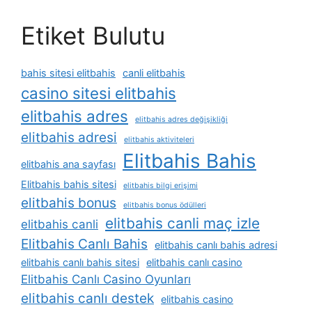
Etiket Bulutu
bahis sitesi elitbahis
canli elitbahis
casino sitesi elitbahis
elitbahis adres
elitbahis adres değişikliği
elitbahis adresi
elitbahis aktiviteleri
Elitbahis Bahis
elitbahis ana sayfası
Elitbahis bahis sitesi
elitbahis bilgi erişimi
elitbahis bonus
elitbahis bonus ödülleri
elitbahis canli maç izle
elitbahis canli
Elitbahis Canlı Bahis
elitbahis canlı bahis adresi
elitbahis canlı bahis sitesi
elitbahis canlı casino
Elitbahis Canlı Casino Oyunları
elitbahis canlı destek
elitbahis casino