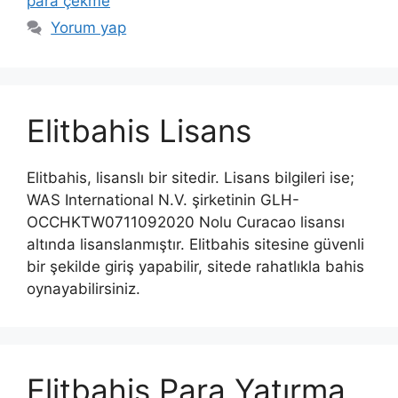
para çekme
Yorum yap
Elitbahis Lisans
Elitbahis, lisanslı bir sitedir. Lisans bilgileri ise;
WAS International N.V. şirketinin GLH-
OCCHKTW0711092020 Nolu Curacao lisansı
altında lisanslanmıştır. Elitbahis sitesine güvenli
bir şekilde giriş yapabilir, sitede rahatlıkla bahis
oynayabilirsiniz.
Elitbahis Para Yatırma