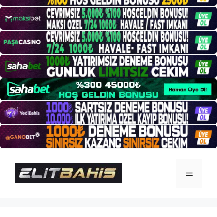
İçeriğe
atla
Menü