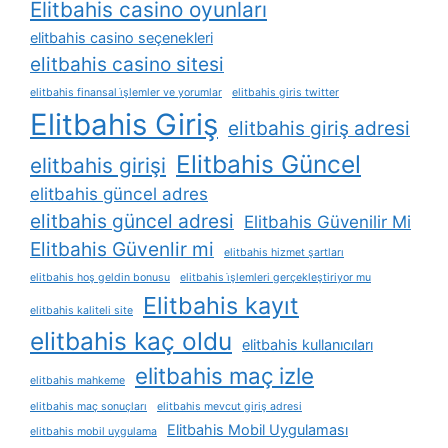
Elitbahis casino oyunları
elitbahis casino seçenekleri
elitbahis casino sitesi
elitbahis finansal i̇şlemler ve yorumlar
elitbahis giris twitter
Elitbahis Giriş
elitbahis giriş adresi
Elitbahis Güncel
elitbahis girişi
elitbahis güncel adres
elitbahis güncel adresi
Elitbahis Güvenilir Mi
Elitbahis Güvenlir mi
elitbahis hizmet şartları
elitbahis hoş geldin bonusu
elitbahis i̇şlemleri gerçekleştiriyor mu
Elitbahis kayıt
elitbahis kaliteli site
elitbahis kaç oldu
elitbahis kullanıcıları
elitbahis maç izle
elitbahis mahkeme
elitbahis maç sonuçları
elitbahis mevcut giriş adresi
Elitbahis Mobil Uygulaması
elitbahis mobil uygulama