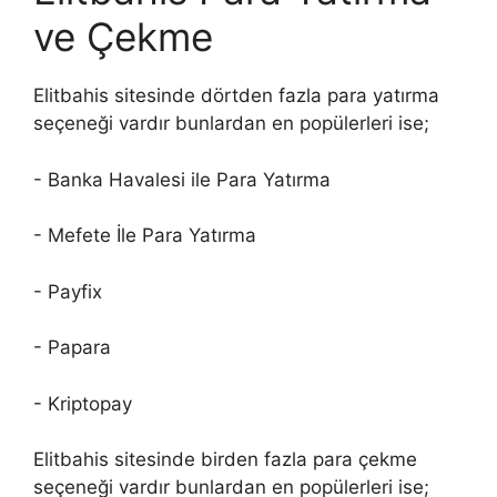
ve Çekme
Elitbahis sitesinde dörtden fazla para yatırma
seçeneği vardır bunlardan en popülerleri ise;
- Banka Havalesi ile Para Yatırma
- Mefete İle Para Yatırma
- Payfix
- Papara
- Kriptopay
Elitbahis sitesinde birden fazla para çekme
seçeneği vardır bunlardan en popülerleri ise;