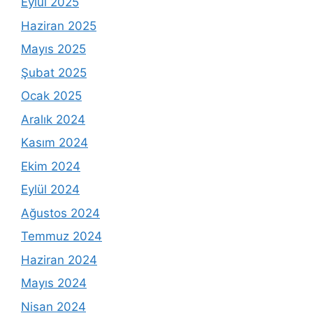
Eylül 2025
Haziran 2025
Mayıs 2025
Şubat 2025
Ocak 2025
Aralık 2024
Kasım 2024
Ekim 2024
Eylül 2024
Ağustos 2024
Temmuz 2024
Haziran 2024
Mayıs 2024
Nisan 2024