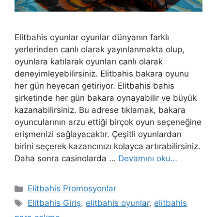
Elitbahis oyunlar oyunlar dünyanın farklı
yerlerinden canlı olarak yayınlanmakta olup,
oyunlara katılarak oyunları canlı olarak
deneyimleyebilirsiniz. Elitbahis bakara oyunu
her gün heyecan getiriyor. Elitbahis bahis
şirketinde her gün bakara oynayabilir ve büyük
kazanabilirsiniz. Bu adrese tıklamak, bakara
oyuncularının arzu ettiği birçok oyun seçeneğine
erişmenizi sağlayacaktır. Çeşitli oyunlardan
birini seçerek kazancınızı kolayca artırabilirsiniz.
Daha sonra casinolarda …
Devamını oku…
Kategoriler
Elitbahis Promosyonlar
Etiketler
Elitbahis Giriş
,
elitbahis oyunlar
,
elitbahis