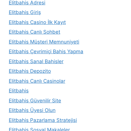
Elitbahis Adresi
Elitbahis Giriş
Elitbahis Casino İlk Kayıt
Elitbahis Canlı Sohbet
Elitbahis Müşteri Memnuniyeti
Elitbahis Çevrimiçi Bahis Yapma
Elitbahis Sanal Bahisler
Elitbahis Depozito
Elitbahis Canlı Casinolar
Elitbahis
Elitbahis Güvenilir Site
Elitbahis Üyesi Olun
Elitbahis Pazarlama Stratejisi
Elitbahis Sosyal Makaleler