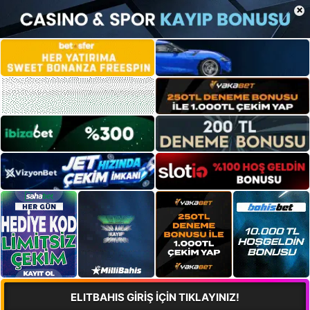
×
ELITBAHIS GİRİŞ İÇİN TIKLAYINIZ!