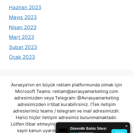
Haziran 2023
Mayıs 2023
Nisan 2023
Mart 2023
Şubat 2023
Ocak 2023
Avrasya'nın en büyük reklam platformunda olmak için
Microsoft Teams:
reklam@avrasyamarketing.com
adresimizden veya Telegram: @Avrasyamarketing
adresimizden irtibat kurabilirsiniz. (Tek iletişim
adreslerimiz teams / telegram ve mail adresimizdir.
Harici hiçbir iletişim adresimiz bulunmamaktadır.
Lütfen itibar etmeyiniz.) Türkiye yasalarına göre 7258
sayılı kanun uyarınca yasa dışı bahis oynamanın