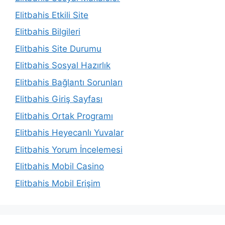
Elitbahis Etkili Site
Elitbahis Bilgileri
Elitbahis Site Durumu
Elitbahis Sosyal Hazırlık
Elitbahis Bağlantı Sorunları
Elitbahis Giriş Sayfası
Elitbahis Ortak Programı
Elitbahis Heyecanlı Yuvalar
Elitbahis Yorum İncelemesi
Elitbahis Mobil Casino
Elitbahis Mobil Erişim