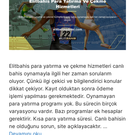
Elitbahis para yatırma ve çekme hizmetleri canlı
bahis oynamayla ilgili her zaman sorularım
oluyor. Çünkü ilgi çekici ve bilgilendirici konular
dikkat çekiyor. Kayıt olduktan sonra ödeme
işlemi yapılması gerekmektedir. Oynamayan
para yatırma programı yok. Bu sürecin birçok
varyasyonu vardır. Bazı programlar ek hesaplar
gerektirir. Kısa para yatırma süresi. Canlı bahisin
ne olduğunu sorun, site açıklayacaktır. …
Devamını oku…