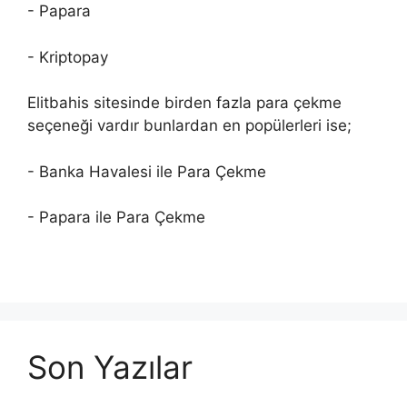
- Papara
- Kriptopay
Elitbahis sitesinde birden fazla para çekme
seçeneği vardır bunlardan en popülerleri ise;
- Banka Havalesi ile Para Çekme
- Papara ile Para Çekme
Son Yazılar