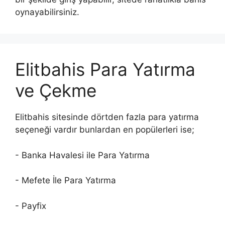
oynayabilirsiniz.
Elitbahis Para Yatırma
ve Çekme
Elitbahis sitesinde dörtden fazla para yatırma
seçeneği vardır bunlardan en popülerleri ise;
- Banka Havalesi ile Para Yatırma
- Mefete İle Para Yatırma
- Payfix