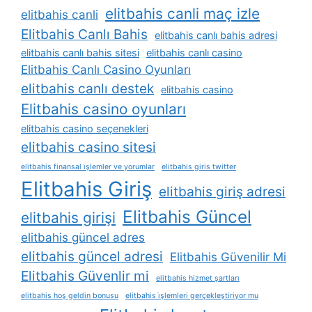
elitbahis canli maç izle
elitbahis canli
Elitbahis Canlı Bahis
elitbahis canlı bahis adresi
elitbahis canlı bahis sitesi
elitbahis canlı casino
Elitbahis Canlı Casino Oyunları
elitbahis canlı destek
elitbahis casino
Elitbahis casino oyunları
elitbahis casino seçenekleri
elitbahis casino sitesi
elitbahis finansal i̇şlemler ve yorumlar
elitbahis giris twitter
Elitbahis Giriş
elitbahis giriş adresi
Elitbahis Güncel
elitbahis girişi
elitbahis güncel adres
elitbahis güncel adresi
Elitbahis Güvenilir Mi
Elitbahis Güvenlir mi
elitbahis hizmet şartları
elitbahis hoş geldin bonusu
elitbahis i̇şlemleri gerçekleştiriyor mu