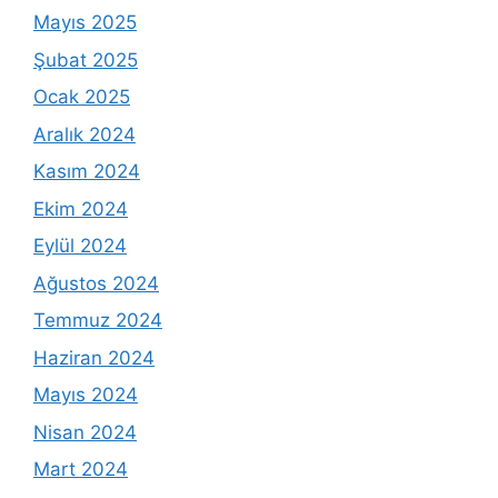
Mayıs 2025
Şubat 2025
Ocak 2025
Aralık 2024
Kasım 2024
Ekim 2024
Eylül 2024
Ağustos 2024
Temmuz 2024
Haziran 2024
Mayıs 2024
Nisan 2024
Mart 2024