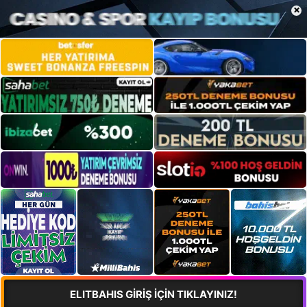
×
ELITBAHIS GİRİŞ İÇİN TIKLAYINIZ!