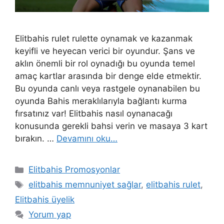
Elitbahis rulet rulette oynamak ve kazanmak
keyifli ve heyecan verici bir oyundur. Şans ve
aklın önemli bir rol oynadığı bu oyunda temel
amaç kartlar arasında bir denge elde etmektir.
Bu oyunda canlı veya rastgele oynanabilen bu
oyunda Bahis meraklılarıyla bağlantı kurma
fırsatınız var! Elitbahis nasıl oynanacağı
konusunda gerekli bahsi verin ve masaya 3 kart
bırakın. …
Devamını oku…
Kategoriler
Elitbahis Promosyonlar
Etiketler
elitbahis memnuniyet sağlar
,
elitbahis rulet
,
Elitbahis üyelik
Yorum yap