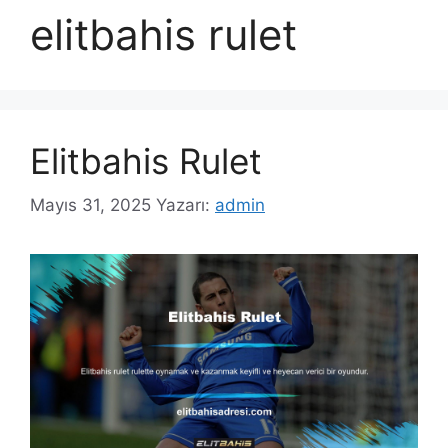
elitbahis rulet
Elitbahis Rulet
Mayıs 31, 2025
Yazarı:
admin