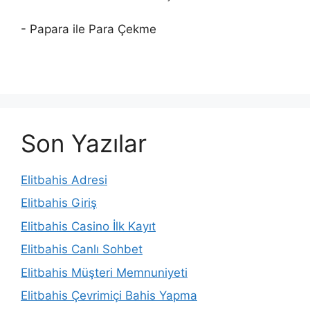
- Papara ile Para Çekme
Son Yazılar
Elitbahis Adresi
Elitbahis Giriş
Elitbahis Casino İlk Kayıt
Elitbahis Canlı Sohbet
Elitbahis Müşteri Memnuniyeti
Elitbahis Çevrimiçi Bahis Yapma