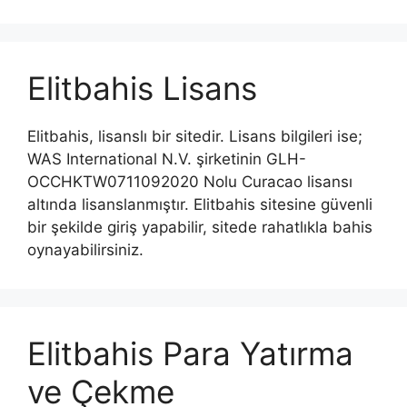
Elitbahis Lisans
Elitbahis, lisanslı bir sitedir. Lisans bilgileri ise;
WAS International N.V. şirketinin GLH-
OCCHKTW0711092020 Nolu Curacao lisansı
altında lisanslanmıştır. Elitbahis sitesine güvenli
bir şekilde giriş yapabilir, sitede rahatlıkla bahis
oynayabilirsiniz.
Elitbahis Para Yatırma
ve Çekme