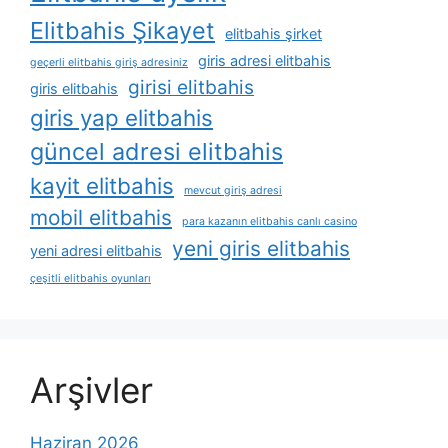
Elitbahis Şikayet
elitbahis şirket
giris adresi elitbahis
geçerli elitbahis giriş adresiniz
girisi elitbahis
giris elitbahis
giris yap elitbahis
güncel adresi elitbahis
kayit elitbahis
mevcut giriş adresi
mobil elitbahis
para kazanın elitbahis canlı casino
yeni giris elitbahis
yeni adresi elitbahis
çeşitli elitbahis oyunları
Arşivler
Haziran 2026