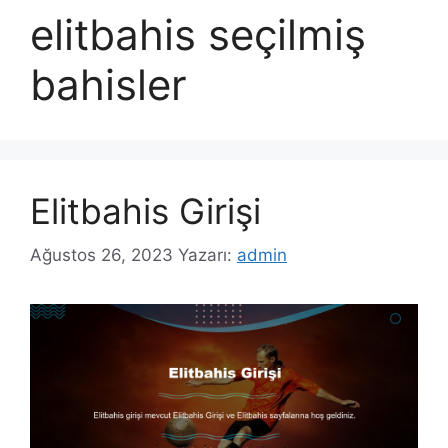
elitbahis seçilmiş
bahisler
Elitbahis Girişi
Ağustos 26, 2023
Yazarı:
admin