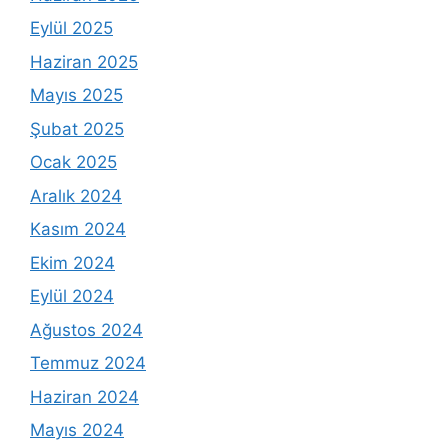
Eylül 2025
Haziran 2025
Mayıs 2025
Şubat 2025
Ocak 2025
Aralık 2024
Kasım 2024
Ekim 2024
Eylül 2024
Ağustos 2024
Temmuz 2024
Haziran 2024
Mayıs 2024