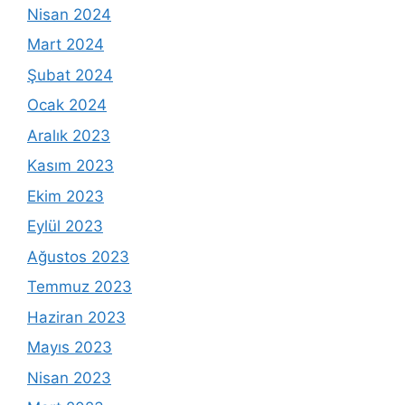
Nisan 2024
Mart 2024
Şubat 2024
Ocak 2024
Aralık 2023
Kasım 2023
Ekim 2023
Eylül 2023
Ağustos 2023
Temmuz 2023
Haziran 2023
Mayıs 2023
Nisan 2023