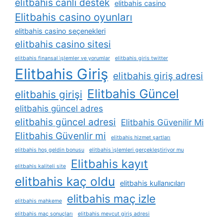
elitbahis canlı destek
elitbahis casino
Elitbahis casino oyunları
elitbahis casino seçenekleri
elitbahis casino sitesi
elitbahis finansal i̇şlemler ve yorumlar
elitbahis giris twitter
Elitbahis Giriş
elitbahis giriş adresi
Elitbahis Güncel
elitbahis girişi
elitbahis güncel adres
elitbahis güncel adresi
Elitbahis Güvenilir Mi
Elitbahis Güvenlir mi
elitbahis hizmet şartları
elitbahis hoş geldin bonusu
elitbahis i̇şlemleri gerçekleştiriyor mu
Elitbahis kayıt
elitbahis kaliteli site
elitbahis kaç oldu
elitbahis kullanıcıları
elitbahis maç izle
elitbahis mahkeme
elitbahis maç sonuçları
elitbahis mevcut giriş adresi