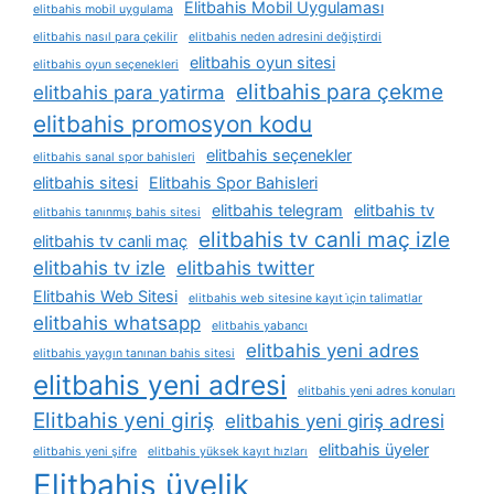
Elitbahis Mobil Uygulaması
elitbahis mobil uygulama
elitbahis nasıl para çekilir
elitbahis neden adresini değiştirdi
elitbahis oyun sitesi
elitbahis oyun seçenekleri
elitbahis para çekme
elitbahis para yatirma
elitbahis promosyon kodu
elitbahis seçenekler
elitbahis sanal spor bahisleri
elitbahis sitesi
Elitbahis Spor Bahisleri
elitbahis telegram
elitbahis tv
elitbahis tanınmış bahis sitesi
elitbahis tv canli maç izle
elitbahis tv canli maç
elitbahis tv izle
elitbahis twitter
Elitbahis Web Sitesi
elitbahis web sitesine kayıt i̇çin talimatlar
elitbahis whatsapp
elitbahis yabancı
elitbahis yeni adres
elitbahis yaygın tanınan bahis sitesi
elitbahis yeni adresi
elitbahis yeni adres konuları
Elitbahis yeni giriş
elitbahis yeni giriş adresi
elitbahis üyeler
elitbahis yeni şifre
elitbahis yüksek kayıt hızları
Elitbahis üyelik