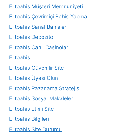
Elitbahis Müşteri Memnuniyeti
Elitbahis Çevrimiçi Bahis Yapma
Elitbahis Sanal Bahisler
Elitbahis Depozito
Elitbahis Canlı Casinolar
Elitbahis
Elitbahis Güvenilir Site
Elitbahis Üyesi Olun
Elitbahis Pazarlama Stratejisi
Elitbahis Sosyal Makaleler
Elitbahis Etkili Site
Elitbahis Bilgileri
Elitbahis Site Durumu