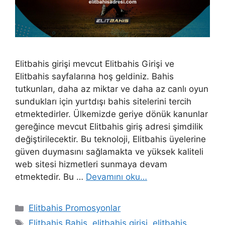
Elitbahis girişi mevcut Elitbahis Girişi ve
Elitbahis sayfalarına hoş geldiniz. Bahis
tutkunları, daha az miktar ve daha az canlı oyun
sundukları için yurtdışı bahis sitelerini tercih
etmektedirler. Ülkemizde geriye dönük kanunlar
gereğince mevcut Elitbahis giriş adresi şimdilik
değiştirilecektir. Bu teknoloji, Elitbahis üyelerine
güven duymasını sağlamakta ve yüksek kaliteli
web sitesi hizmetleri sunmaya devam
etmektedir. Bu …
Devamını oku…
Kategoriler
Elitbahis Promosyonlar
Etiketler
Elitbahis Bahis
,
elitbahis girişi
,
elitbahis