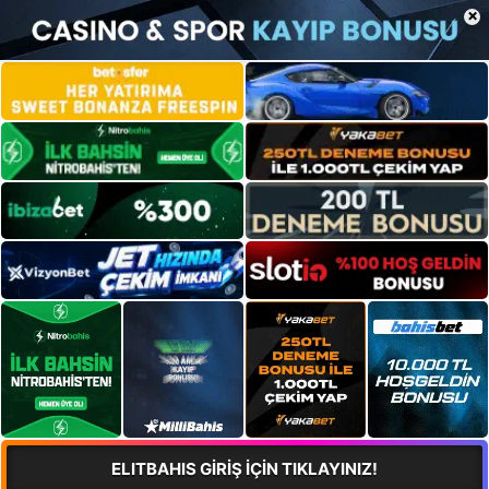
×
ELITBAHIS GİRİŞ İÇİN TIKLAYINIZ!