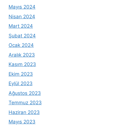
Mayıs 2024
Nisan 2024
Mart 2024
Şubat 2024
Ocak 2024
Aralık 2023
Kasım 2023
Ekim 2023
Eylül 2023
Ağustos 2023
Temmuz 2023
Haziran 2023
Mayıs 2023