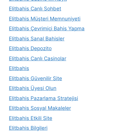
Elitbahis Canlı Sohbet
Elitbahis Müşteri Memnuniyeti
Elitbahis Çevrimiçi Bahis Yapma
Elitbahis Sanal Bahisler
Elitbahis Depozito
Elitbahis Canlı Casinolar
Elitbahis
Elitbahis Güvenilir Site
Elitbahis Üyesi Olun
Elitbahis Pazarlama Stratejisi
Elitbahis Sosyal Makaleler
Elitbahis Etkili Site
Elitbahis Bilgileri