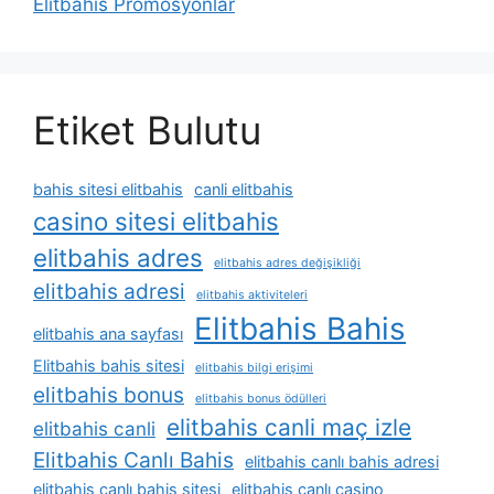
Elitbahis Promosyonlar
Etiket Bulutu
bahis sitesi elitbahis
canli elitbahis
casino sitesi elitbahis
elitbahis adres
elitbahis adres değişikliği
elitbahis adresi
elitbahis aktiviteleri
Elitbahis Bahis
elitbahis ana sayfası
Elitbahis bahis sitesi
elitbahis bilgi erişimi
elitbahis bonus
elitbahis bonus ödülleri
elitbahis canli maç izle
elitbahis canli
Elitbahis Canlı Bahis
elitbahis canlı bahis adresi
elitbahis canlı bahis sitesi
elitbahis canlı casino