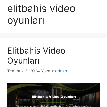
elitbahis video
oyunları
Elitbahis Video
Oyunları
Temmuz 3, 2024
Yazarı:
admin