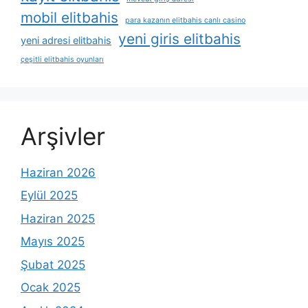
mobil elitbahis
para kazanın elitbahis canlı casino
yeni giris elitbahis
yeni adresi elitbahis
çeşitli elitbahis oyunları
Arşivler
Haziran 2026
Eylül 2025
Haziran 2025
Mayıs 2025
Şubat 2025
Ocak 2025