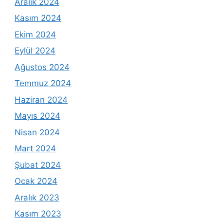
Aralık 2024
Kasım 2024
Ekim 2024
Eylül 2024
Ağustos 2024
Temmuz 2024
Haziran 2024
Mayıs 2024
Nisan 2024
Mart 2024
Şubat 2024
Ocak 2024
Aralık 2023
Kasım 2023