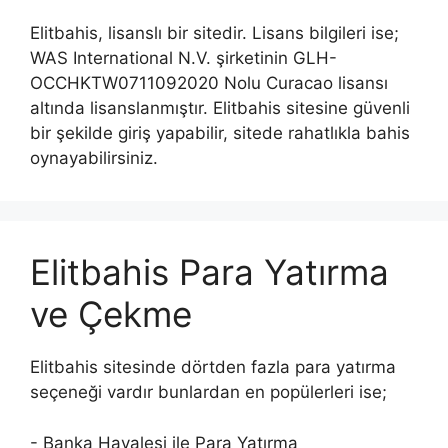
Elitbahis, lisanslı bir sitedir. Lisans bilgileri ise;
WAS International N.V. şirketinin GLH-
OCCHKTW0711092020 Nolu Curacao lisansı
altında lisanslanmıştır. Elitbahis sitesine güvenli
bir şekilde giriş yapabilir, sitede rahatlıkla bahis
oynayabilirsiniz.
Elitbahis Para Yatırma
ve Çekme
Elitbahis sitesinde dörtden fazla para yatırma
seçeneği vardır bunlardan en popülerleri ise;
- Banka Havalesi ile Para Yatırma