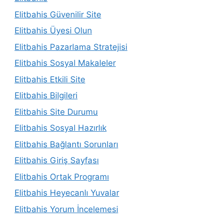
Elitbahis Güvenilir Site
Elitbahis Üyesi Olun
Elitbahis Pazarlama Stratejisi
Elitbahis Sosyal Makaleler
Elitbahis Etkili Site
Elitbahis Bilgileri
Elitbahis Site Durumu
Elitbahis Sosyal Hazırlık
Elitbahis Bağlantı Sorunları
Elitbahis Giriş Sayfası
Elitbahis Ortak Programı
Elitbahis Heyecanlı Yuvalar
Elitbahis Yorum İncelemesi