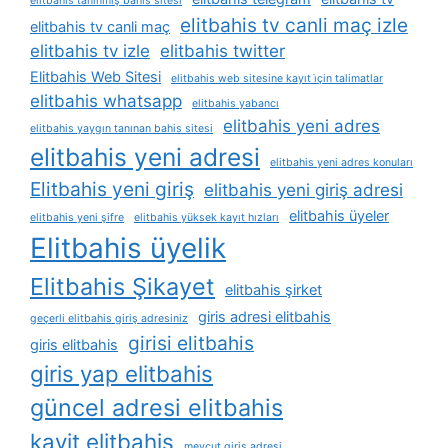
elitbahis tanınmış bahis sitesi
elitbahis tv canli maç izle
elitbahis tv canli maç
elitbahis tv izle
elitbahis twitter
Elitbahis Web Sitesi
elitbahis web sitesine kayıt i̇çin talimatlar
elitbahis whatsapp
elitbahis yabancı
elitbahis yeni adres
elitbahis yaygın tanınan bahis sitesi
elitbahis yeni adresi
elitbahis yeni adres konuları
Elitbahis yeni giriş
elitbahis yeni giriş adresi
elitbahis üyeler
elitbahis yeni şifre
elitbahis yüksek kayıt hızları
Elitbahis üyelik
Elitbahis Şikayet
elitbahis şirket
giris adresi elitbahis
geçerli elitbahis giriş adresiniz
girisi elitbahis
giris elitbahis
giris yap elitbahis
güncel adresi elitbahis
kayit elitbahis
mevcut giriş adresi