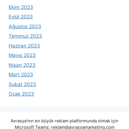
Ekim 2023
Eylül 2023
Ağustos 2023
Temmuz 2023
Haziran 2023
Mayıs 2023
Nisan 2023
Mart 2023
Şubat 2023
Ocak 2023
Avrasya'nın en büyük reklam platformunda olmak için
Microsoft Teams:
reklam@avrasyamarketing.com