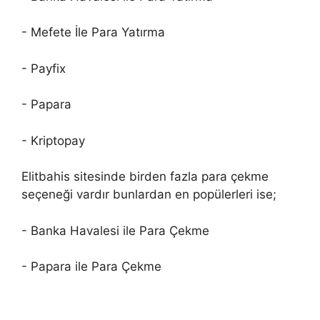
- Mefete İle Para Yatırma
- Payfix
- Papara
- Kriptopay
Elitbahis sitesinde birden fazla para çekme
seçeneği vardır bunlardan en popülerleri ise;
- Banka Havalesi ile Para Çekme
- Papara ile Para Çekme