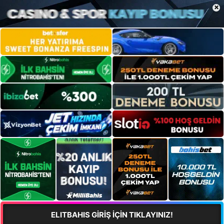
×
ELITBAHIS GİRİŞ İÇİN TIKLAYINIZ!