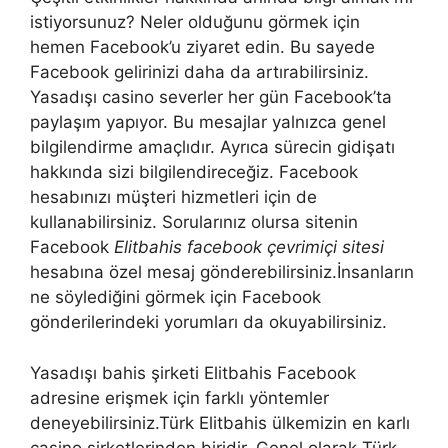
istiyorsunuz? Neler olduğunu görmek için
hemen Facebook’u ziyaret edin. Bu sayede
Facebook gelirinizi daha da artırabilirsiniz.
Yasadışı casino severler her gün Facebook’ta
paylaşım yapıyor. Bu mesajlar yalnızca genel
bilgilendirme amaçlıdır. Ayrıca sürecin gidişatı
hakkında sizi bilgilendireceğiz. Facebook
hesabınızı müşteri hizmetleri için de
kullanabilirsiniz. Sorularınız olursa sitenin
Facebook
Elitbahis facebook çevrimiçi sitesi
hesabına özel mesaj gönderebilirsiniz.İnsanların
ne söylediğini görmek için Facebook
gönderilerindeki yorumları da okuyabilirsiniz.
Yasadışı bahis şirketi Elitbahis Facebook
adresine erişmek için farklı yöntemler
deneyebilirsiniz.Türk Elitbahis ülkemizin en karlı
casino şirketlerinden biridir. Genel olarak Türk