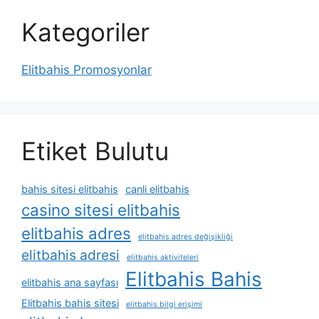
Kategoriler
Elitbahis Promosyonlar
Etiket Bulutu
bahis sitesi elitbahis
canli elitbahis
casino sitesi elitbahis
elitbahis adres
elitbahis adres değişikliği
elitbahis adresi
elitbahis aktiviteleri
Elitbahis Bahis
elitbahis ana sayfası
Elitbahis bahis sitesi
elitbahis bilgi erişimi