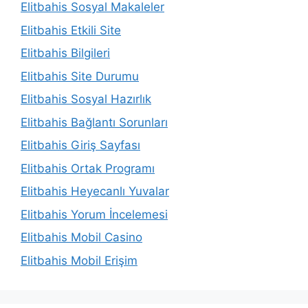
Elitbahis Sosyal Makaleler
Elitbahis Etkili Site
Elitbahis Bilgileri
Elitbahis Site Durumu
Elitbahis Sosyal Hazırlık
Elitbahis Bağlantı Sorunları
Elitbahis Giriş Sayfası
Elitbahis Ortak Programı
Elitbahis Heyecanlı Yuvalar
Elitbahis Yorum İncelemesi
Elitbahis Mobil Casino
Elitbahis Mobil Erişim