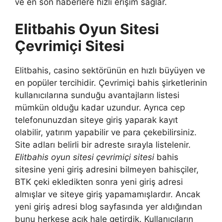
ve en son haberlere hızlı erişim sağlar.
Elitbahis Oyun Sitesi
Çevrimiçi Sitesi
Elitbahis, casino sektörünün en hızlı büyüyen ve
en popüler tercihidir. Çevrimiçi bahis şirketlerinin
kullanıcılarına sunduğu avantajların listesi
mümkün olduğu kadar uzundur. Ayrıca cep
telefonunuzdan siteye giriş yaparak kayıt
olabilir, yatırım yapabilir ve para çekebilirsiniz.
Site adları belirli bir adreste sırayla listelenir.
Elitbahis oyun sitesi çevrimiçi sitesi
bahis
sitesine yeni giriş adresini bilmeyen bahisçiler,
BTK çeki ekledikten sonra yeni giriş adresi
almışlar ve siteye giriş yapamamışlardır. Ancak
yeni giriş adresi blog sayfasında yer aldığından
bunu herkese açık hale getirdik. Kullanıcıların