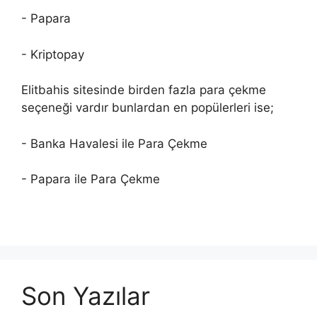
- Papara
- Kriptopay
Elitbahis sitesinde birden fazla para çekme
seçeneği vardır bunlardan en popülerleri ise;
- Banka Havalesi ile Para Çekme
- Papara ile Para Çekme
Son Yazılar