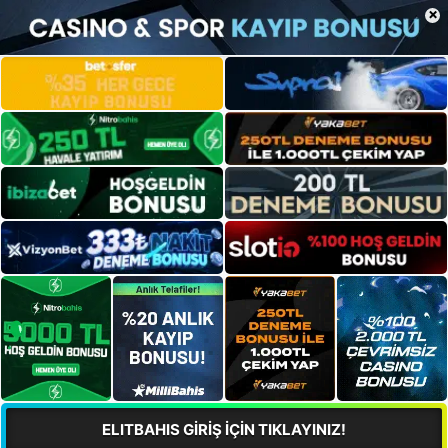
×
ELITBAHIS GİRİŞ İÇİN TIKLAYINIZ!