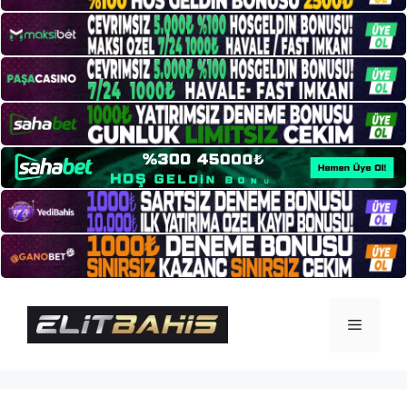
İçeriğe
atla
Menü