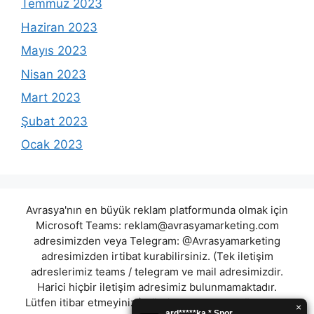
Temmuz 2023
Haziran 2023
Mayıs 2023
Nisan 2023
Mart 2023
Şubat 2023
Ocak 2023
Avrasya'nın en büyük reklam platformunda olmak için
Microsoft Teams:
reklam@avrasyamarketing.com
adresimizden veya Telegram: @Avrasyamarketing
adresimizden irtibat kurabilirsiniz. (Tek iletişim
adreslerimiz teams / telegram ve mail adresimizdir.
Harici hiçbir iletişim adresimiz bulunmamaktadır.
Lütfen itibar etmeyiniz.) Türkiye yasalarına göre 7258